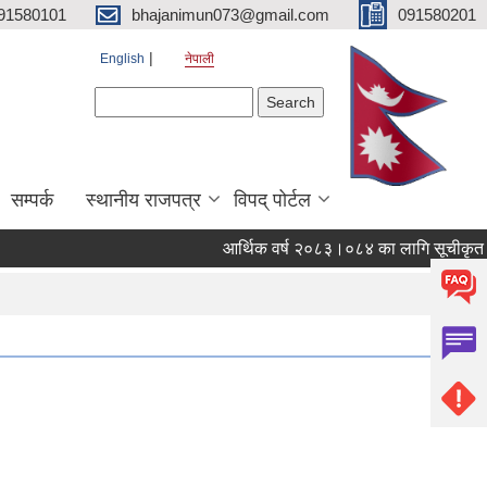
91580101
bhajanimun073@gmail.com
091580201
English
नेपाली
Search form
Search
सम्पर्क
स्थानीय राजपत्र
विपद् पोर्टल
आर्थिक वर्ष २०८३।०८४ का लागि सूचीकृत (Ven