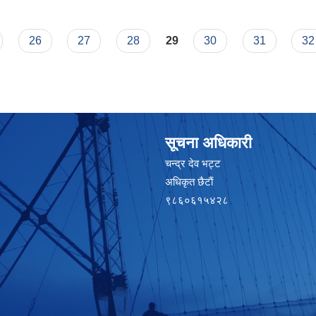
26
27
28
29
30
31
32
सूचना अधिकारी
चन्द्र देव भट्ट
अधिकृत छैटाैं
९८६०६१५४२८