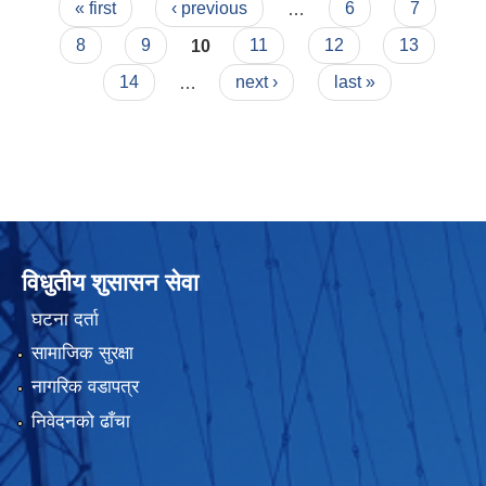
Pages
« first
‹ previous
…
6
7
8
9
10
11
12
13
14
…
next ›
last »
विधुतीय शुसासन सेवा
घटना दर्ता
सामाजिक सुरक्षा
नागरिक वडापत्र
निवेदनको ढाँचा