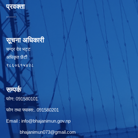
प्रवक्ता
........
सूचना अधिकारी
चन्द्र देव भट्ट
अधिकृत छैटाैं
९८६०६१५४२८
सम्पर्क
फोन: 091580101
फोन तथा फ्याक्स:. 091580201
Email :
info@bhajanimun.gov.np
bhajanimun073@gmail.com