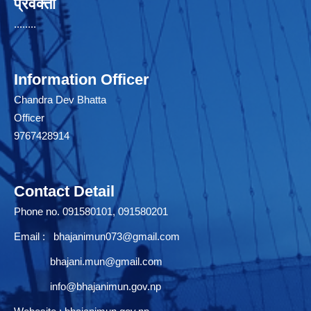
प्रवक्ता
........
Information Officer
Chandra Dev Bhatta
Officer
9767428914
Contact Detail
Phone no. 091580101, 091580201
Email :
bhajanimun073@gmail.com
bhajani.mun@gmail.com
info@bhajanimun.gov.np