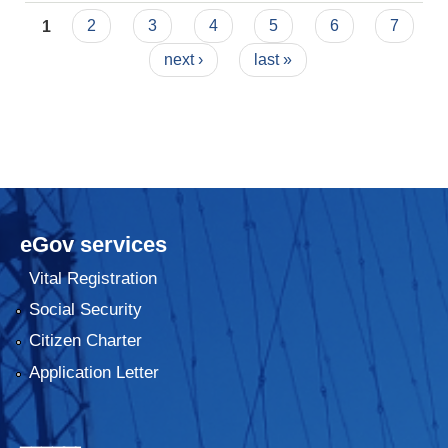
Pages
1
2
3
4
5
6
7
next ›
last »
eGov services
Vital Registration
Social Security
Citizen Charter
Application Letter