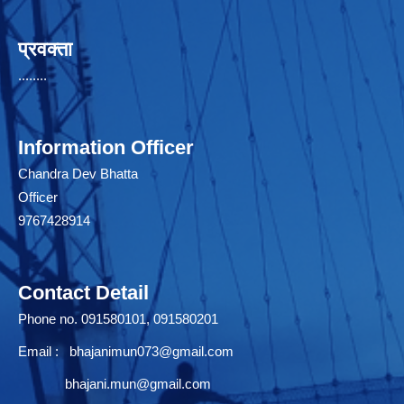
प्रवक्ता
........
Information Officer
Chandra Dev Bhatta
Officer
9767428914
Contact Detail
Phone no. 091580101, 091580201
Email :
bhajanimun073@gmail.com
bhajani.mun@gmail.com