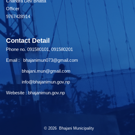
Chandra Dev Bhatta
Officer
9767428914
Contact Detail
Phone no. 091580101, 091580201
Email :
bhajanimun073@gmail.com
bhajani.mun@gmail.com
info@bhajanimun.gov.np
Webesite : bhajanimun.gov.np
© 2026 Bhajani Municipality