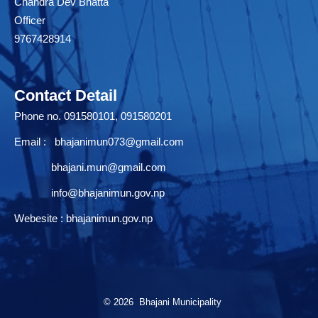
Chandra Dev Bhatta
Officer
9767428914
Contact Detail
Phone no. 091580101, 091580201
Email :
bhajanimun073@gmail.com
bhajani.mun@gmail.com
info@bhajanimun.gov.np
Webesite : bhajanimun.gov.np
© 2026 Bhajani Municipality