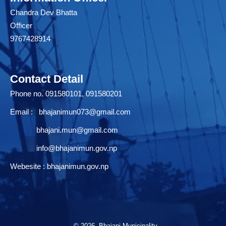
Chandra Dev Bhatta
Officer
9767428914
Contact Detail
Phone no. 091580101, 091580201
Email :
bhajanimun073@gmail.com
bhajani.mun@gmail.com
info@bhajanimun.gov.np
Webesite : bhajanimun.gov.np
© 2026 Bhajani Municipality