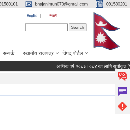
91580101
bhajanimun073@gmail.com
091580201
English
नेपाली
Search form
Search
सम्पर्क
स्थानीय राजपत्र
विपद् पोर्टल
आर्थिक वर्ष २०८३।०८४ का लागि सूचीकृत (Vend