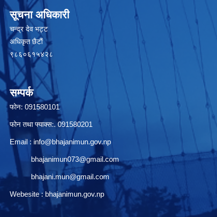
सूचना अधिकारी
चन्द्र देव भट्ट
अधिकृत छैटाैं
९८६०६१५४२८
सम्पर्क
फोन: 091580101
फोन तथा फ्याक्स:. 091580201
Email :
info@bhajanimun.gov.np
bhajanimun073@gmail.com
bhajani.mun@gmail.com
Webesite : bhajanimun.gov.np