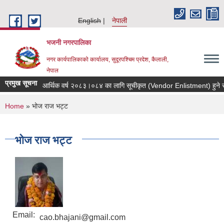
Skip to main content
English
नेपाली
भजनी नगरपालिका
नगर कार्यपालिकाको कार्यालय, सुदूरपश्चिम प्रदेश, कैलाली,
नेपाल
प्रमुख सूचना
आर्थिक वर्ष २०८३।०८४ का लागि सूचीकृत (Vendor Enlistment) हुने सम्बन
You are here
Home
» भोज राज भट्ट
भोज राज भट्ट
Email:
cao.bhajani@gmail.com