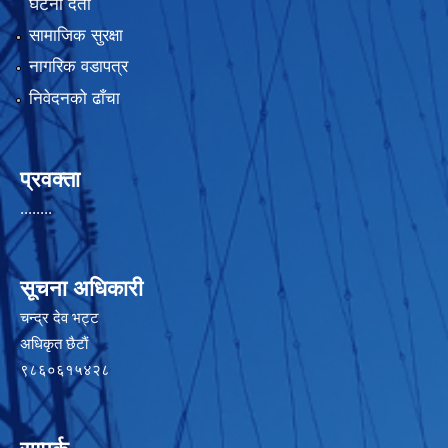
घटना दर्ता
सामाजिक सुरक्षा
नागरिक वडापत्र
निवेदनको ढाँचा
प्रवक्ता
........
सूचना अधिकारी
चन्द्र देव भट्ट
अधिकृत छैटाैं
९८६०६१५४२८