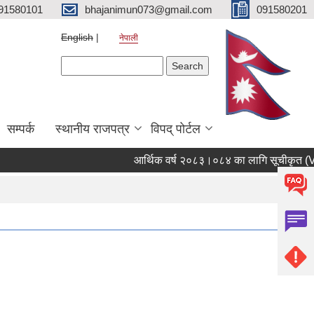
91580101
bhajanimun073@gmail.com
091580201
English
नेपाली
Search form
Search
सम्पर्क
स्थानीय राजपत्र
विपद् पोर्टल
आर्थिक वर्ष २०८३।०८४ का लागि सूचीकृत (Vendo