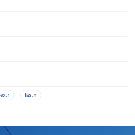
ext ›
last »