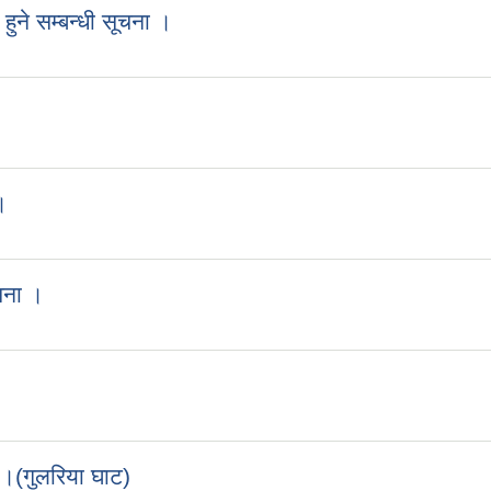
ुने सम्बन्धी सूचना ।
।
चना ।
।(गुलरिया घाट)