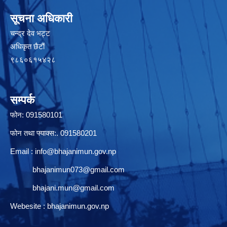
सूचना अधिकारी
चन्द्र देव भट्ट
अधिकृत छैटाैं
९८६०६१५४२८
सम्पर्क
फोन: 091580101
फोन तथा फ्याक्स:. 091580201
Email :
info@bhajanimun.gov.np
bhajanimun073@gmail.com
bhajani.mun@gmail.com
Webesite : bhajanimun.gov.np