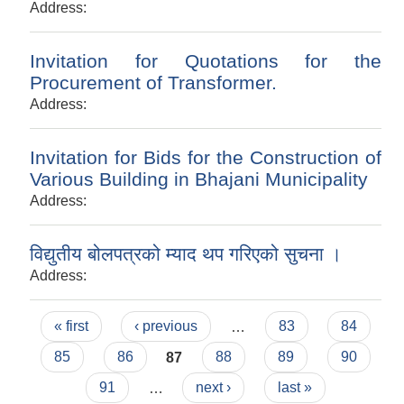
Address:
Invitation for Quotations for the
Procurement of Transformer.
Address:
Invitation for Bids for the Construction of
Various Building in Bhajani Municipality
Address:
विद्युतीय बोलपत्रको म्याद थप गरिएको सुचना ।
Address:
Pages
« first
‹ previous
…
83
84
85
86
87
88
89
90
91
…
next ›
last »