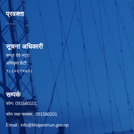
प्रवक्ता
........
सूचना अधिकारी
चन्द्र देव भट्ट
अधिकृत छैटाैं
९८६०६१५४२८
सम्पर्क
फोन: 091580101
फोन तथा फ्याक्स:. 091580201
Email :
info@bhajanimun.gov.np