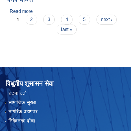
Read more
about वैभव चौधरी
Pages
1
2
3
4
5
next ›
last »
विधुतीय शुसासन सेवा
घटना दर्ता
सामाजिक सुरक्षा
नागरिक वडापत्र
निवेदनको ढाँचा