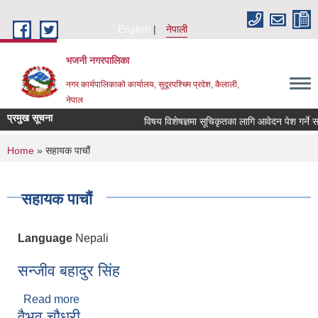
Skip to main content
English
नेपाली
भजनी नगरपालिका
नगर कार्यपालिकाको कार्यालय, सुदूरपश्चिम प्रदेश, कैलाली,
नेपाल
प्रमुख सूचना
विषय विशेषज्ञमा सूचिकृतका लागि आवेदन पेश गर्ने सम्
You are here
Home
» सहायक पाचौं
सहायक पाचौं
Language
Nepali
सन्जीव बहादुर सिंह
Read more
about सन्जीव बहादुर सिंह
वैभव चौधरी